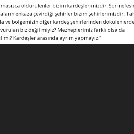
ımasızca öldürülenler bizim kardeşlerimizdir. Son nefesle
ların enkaza çevirdiği şehirler bizim şehirlerimizdir. Ta
da ve bölgemizin diğer kardeş şehirlerinden dökülenlerde
le vurulan biz değil miyiz? Mezheplerimiz farklı olsa da
il mi? Kardeşler arasında ayrım yapmayız.”