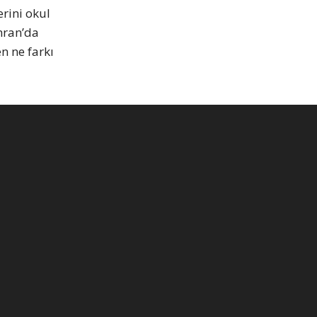
rini okul
hran’da
n ne farkı