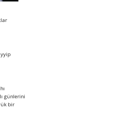
lar
ayyip
hı
ı günlerini
ük bir