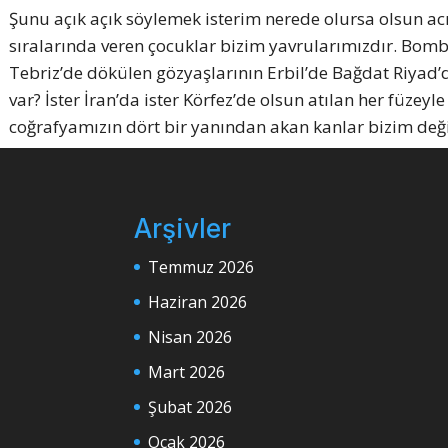
Şunu açık açık söylemek isterim nerede olursa olsun ac
sıralarında veren çocuklar bizim yavrularımızdır. Bomba
Tebriz’de dökülen gözyaşlarının Erbil’de Bağdat Riyad’
var? İster İran’da ister Körfez’de olsun atılan her füzey
coğrafyamızın dört bir yanından akan kanlar bizim değ
Arşivler
Temmuz 2026
Haziran 2026
Nisan 2026
Mart 2026
Şubat 2026
Ocak 2026