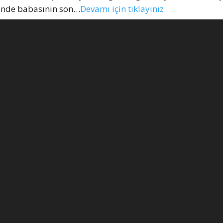
örende babasının son…
Devamı için tıklayınız