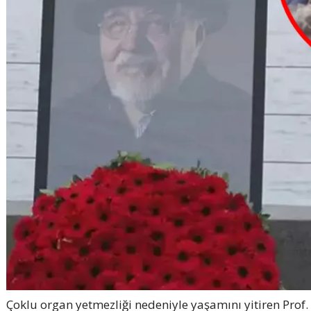
Çoklu organ yetmezliği nedeniyle yaşamını yitiren Prof. D