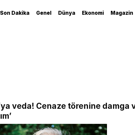
Son Dakika
Genel
Dünya
Ekonomi
Magazin
lı’ya veda! Cenaze törenine damga 
ım’