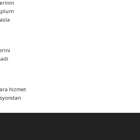
erinin
toplum
yasla
rini
Şadi
lara hizmet
zasyondan