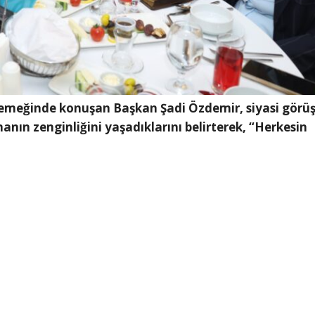
r yemeğinde konuşan Başkan Şadi Özdemir, siyasi görüş
ın zenginliğini yaşadıklarını belirterek, “Herkesin