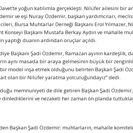
vet’te yoğun katılımla gerçekleşti. Nilüfer ailesini bir a
demir ve eşi Nuray Özdemir, başkan yardımcıları, meclis 
lcileri, Bursa Muhtarlar Derneği Başkanı Erol Yılmazer, N
nt Konseyi Başkanı Mustafa Berkay Aydın ve mahalle muh
nin yaptığı duanın ardından oruçlar açıldı.
ediye Başkanı Şadi Özdemir, Ramazan ayının kardeşlik, 
erin aynı masada bir araya gelmesinin büyük bir zenginli
cı bir model inşa etmek olduğunu belirten Başkan Şadi Öz
 ait olan bir Nilüfer yaratma yolculuğundayız” dedi.
duğu memnuniyeti de dile getiren Başkan Şadi Özdemir,
le dinlediklerini ve nezaketi her zaman ön planda tuttukla
en Başkan Şadi Özdemir; muhtarların, mahalle komitele