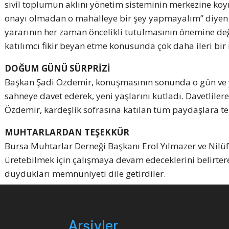
sivil toplumun aklını yönetim sisteminin merkezine koym
onayı olmadan o mahalleye bir şey yapmayalım” diyen 
yararının her zaman öncelikli tutulmasının önemine değ
katılımcı fikir beyan etme konusunda çok daha ileri bir
DOĞUM GÜNÜ SÜRPRİZİ
Başkan Şadi Özdemir, konuşmasının sonunda o gün ve y
sahneye davet ederek, yeni yaşlarını kutladı. Davetlilere
Özdemir, kardeşlik sofrasına katılan tüm paydaşlara teş
MUHTARLARDAN TEŞEKKÜR
Bursa Muhtarlar Derneği Başkanı Erol Yılmazer ve Nilü
üretebilmek için çalışmaya devam edeceklerini belirtere
duydukları memnuniyeti dile getirdiler.
Arşivler