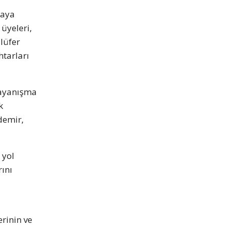
raya
üyeleri,
ilüfer
tarları
dayanışma
k
demir,
 yol
rını
rinin ve