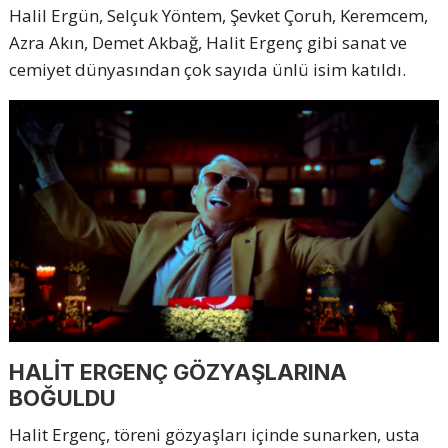
Halil Ergün, Selçuk Yöntem, Şevket Çoruh, Keremcem,
Azra Akın, Demet Akbağ, Halit Ergenç gibi sanat ve
cemiyet dünyasından çok sayıda ünlü isim katıldı.
HALİT ERGENÇ GÖZYAŞLARINA
BOĞULDU
Halit Ergenç, töreni gözyaşları içinde sunarken, usta