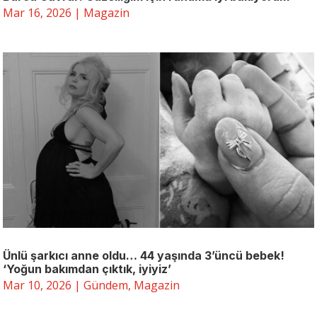
Mar 16, 2026
|
Magazin
Ünlü şarkıcı anne oldu… 44 yaşında 3’üncü bebek!
‘Yoğun bakımdan çıktık, iyiyiz’
Mar 10, 2026
|
Gündem
,
Magazin