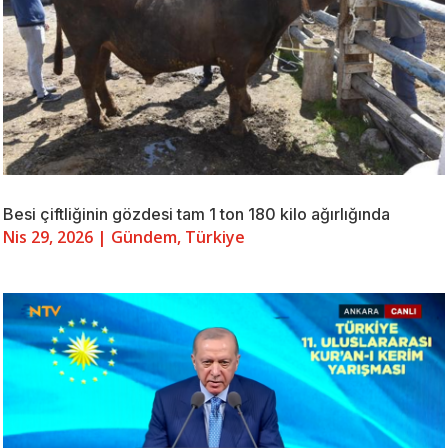
Besi çiftliğinin gözdesi tam 1 ton 180 kilo ağırlığında
Nis 29, 2026
|
Gündem
,
Türkiye