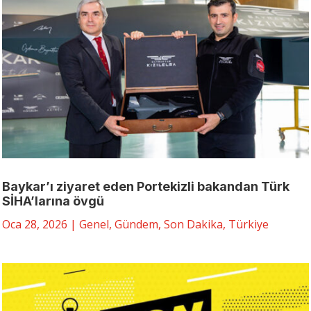
Baykar’ı ziyaret eden Portekizli bakandan Türk
SİHA’larına övgü
Oca 28, 2026
|
Genel
,
Gündem
,
Son Dakika
,
Türkiye