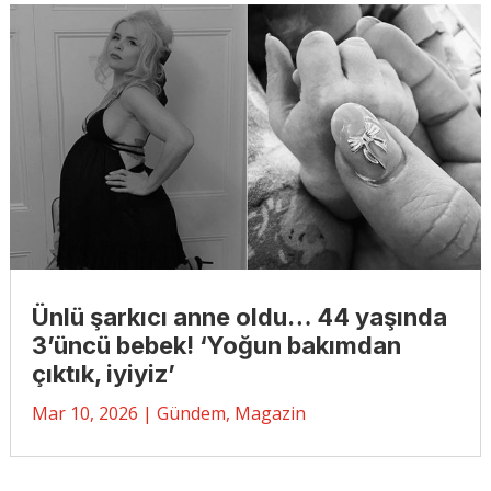
Ünlü şarkıcı anne oldu… 44 yaşında
3’üncü bebek! ‘Yoğun bakımdan
çıktık, iyiyiz’
Mar 10, 2026
|
Gündem
,
Magazin